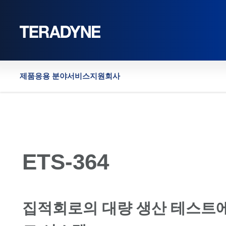
홈
제품
응용 분야
서비스
지원
회사
ETS-364
집적회로의 대량 생산 테스트