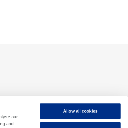
ETS-364 사용자에게 ETS 테스트 제품군 내에
Allow all cookies
서 처리량 요구 사항에 맞춰
테스트 플랫폼을
alyse our
확장할 수 있는 전례 없는 기능을
ETS-364 .
ing and