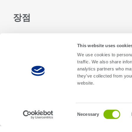
장점
고성능
This website uses cookie
Magnum V의 1.6Gbps SuperMux 모드는 현재
We use cookies to personal
와 미래의 차세대 초고속 메모리 모두 지원합
traffic. We also share info
analytics partners who may
니다.
they’ve collected from you
website.
독립형 사이트 리소스
Consent
현지 3.4GHz 쿼드 코어 사이트 프로세서는 동
Necessary
Selection
시 테스트를 위한 다양한 테스트 프로그램을
지원하며, 선택적 병렬 효율 모드로 MCP