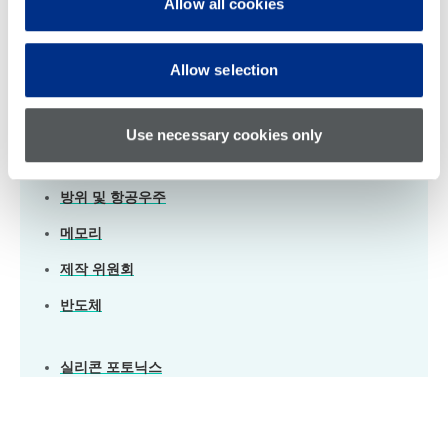
Allow all cookies
전자기기 테스트
Allow selection
생명을 구하는 의료 및 자동차 안전 분야부터 우리가
매일 사용하는 소비자 가전 제품에 이르기까지, 전 세
계는 중요한 전자 기기가 언제나 완벽하게 작동하도
Use necessary cookies only
록 보장하는 테라다인(Teradyne)을 신뢰하고 있습니
다.
방위 및 항공우주
메모리
제작 위원회
반도체
실리콘 포토닉스
스토리지
시스템 수준