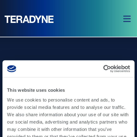
혁신 추구를 뒷받침하다
This website uses cookies
당사는 혁신적인 테스트 솔루션과 첨단 로
봇 공학 분야에서 탁월한 역량을 갖추고
We use cookies to personalise content and ads, to
provide social media features and to analyse our traffic.
있습니다
We also share information about your use of our site with
our social media, advertising and analytics partners who
may combine it with other information that you’ve
provided to them or that they’ve collected from your use