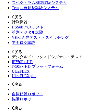
スペクトラム機能試験システム
Tempo 自動熱試験システム
戻る
計測機器
HSSub バステスト
並列デジタル試験
VERTA 光テスト・スイッチング
アナログ試験
戻る
デジタル／ミックスドシグナル・テスト
IP750Ex-HD
J750Ex-HD プラットフォーム
UltraFLEX
UltraFLEXplus
戻る
自律移動ロボット
協働ロボット
戻る