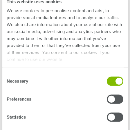
This website uses cookies
シリコンフォトニクス試験
Photon 100
We use cookies to personalise content and ads, to
クアンティフィ・フォトニクス
provide social media features and to analyse our traffic.
戻る
We also share information about your use of our site with
システムレベルテスト
our social media, advertising and analytics partners who
Titan HP
may combine it with other information that you’ve
Titan
provided to them or that they’ve collected from your use
戻る
of their services. You consent to our cookies if you
continue to use our website.
Saturn
戻る
Consent
Necessary
Selection
LitePointのワイヤレス試験製品
Titan
UltraFLEX
Preferences
戻る
用途
Statistics
防衛・航空宇宙
メモリテスト
製造ボードのテスト