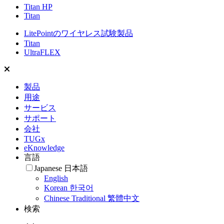
Titan HP
Titan
LitePointのワイヤレス試験製品
Titan
UltraFLEX
製品
用途
サービス
サポート
会社
TUGx
eKnowledge
言語
Japanese 日本語
English
Korean 한국어
Chinese Traditional 繁體中文
検索