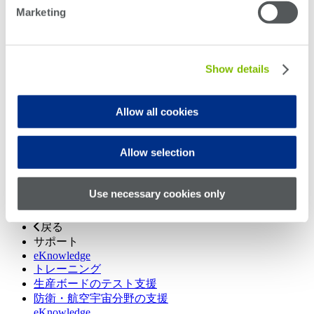
Marketing
ロボティクス
半導体試験
シリコンフォトニクス試験
ストレージテスト
Show details
システムレベルテスト
無線テスト
Allow all cookies
戻る
サービス
アプリケーションサポート
Allow selection
エンジニアリングサービス
ソフトウェアソリューション
生産用基板テスト部品サービス
Use necessary cookies only
防衛・航空宇宙サービス
戻る
サポート
eKnowledge
トレーニング
生産ボードのテスト支援
防衛・航空宇宙分野の支援
eKnowledge